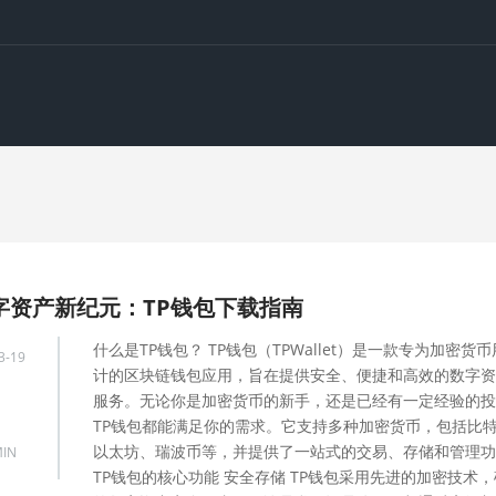
字资产新纪元：TP钱包下载指南
什么是TP钱包？ TP钱包（TPWallet）是一款专为加密货
3-19
计的区块链钱包应用，旨在提供安全、便捷和高效的数字资
服务。无论你是加密货币的新手，还是已经有一定经验的投
TP钱包都能满足你的需求。它支持多种加密货币，包括比
以太坊、瑞波币等，并提供了一站式的交易、存储和管理功
IN
TP钱包的核心功能 安全存储 TP钱包采用先进的加密技术