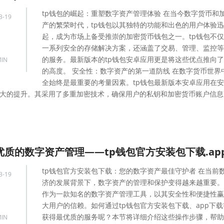
tp钱包的崛起：重塑数字资产管理体验 在当今数字货币和
3-19
产的繁荣时代，tp钱包以其独特的功能和出色的用户体验
起，成为市场上备受推崇的加密货币钱包之一。tp钱包不
一系列安全的存储解决方案，还涵盖了交易、管理、监控等
的服务。最新版本的tp钱包安卓应用更是将这些优点推向
IN
的高度。 安全性：数字资产的第一道防线 在数字货币世界
全始终是最重要的考量因素。tp钱包最新版本安卓应用在
大的提升。其采用了多重加密技术，确保用户的私钥和加密货币账户信息
tp钱包官方安装包下载：您的数字资产最佳守护者 在当前
3-19
济的发展背景下，数字资产的管理和保护变得越来越重要。
作为一款知名的数字资产管理工具，以其安全性和便捷性赢
大用户的信赖。如何通过tp钱包官方安装包下载、app下
获得最优质的服务呢？本节将详细介绍这些操作步骤，帮助
IN