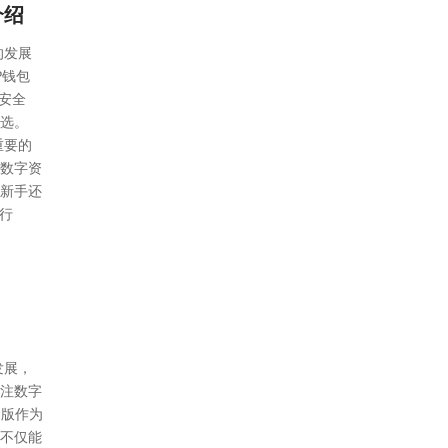
介绍
的发展
P钱包
安全
选。
重要的
数字资
新手还
行
发展，
注数字
网版作为
不仅能