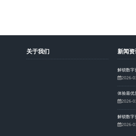
关于我们
新闻资
2026-0
2026-0
解锁数字
2026-0