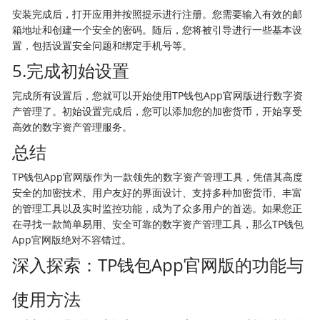
安装完成后，打开应用并按照提示进行注册。您需要输入有效的邮
箱地址和创建一个安全的密码。随后，您将被引导进行一些基本设
置，包括设置安全问题和绑定手机号等。
5.完成初始设置
完成所有设置后，您就可以开始使用TP钱包App官网版进行数字资
产管理了。初始设置完成后，您可以添加您的加密货币，开始享受
高效的数字资产管理服务。
总结
TP钱包App官网版作为一款领先的数字资产管理工具，凭借其高度
安全的加密技术、用户友好的界面设计、支持多种加密货币、丰富
的管理工具以及实时监控功能，成为了众多用户的首选。如果您正
在寻找一款简单易用、安全可靠的数字资产管理工具，那么TP钱包
App官网版绝对不容错过。
深入探索：TP钱包App官网版的功能与
使用方法