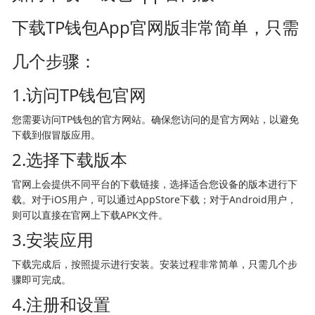
下载TP钱包App官网版非常简单，只需
几个步骤：
1.访问TP钱包官网
您需要访问TP钱包的官方网站。确保您访问的是官方网站，以避免
下载到假冒版应用。
2.选择下载版本
官网上会提供不同平台的下载链接，选择适合您设备的版本进行下
载。对于iOS用户，可以通过AppStore下载；对于Android用户，
则可以直接在官网上下载APK文件。
3.安装应用
下载完成后，按照提示进行安装。安装过程非常简单，只需几个步
骤即可完成。
4.注册和设置