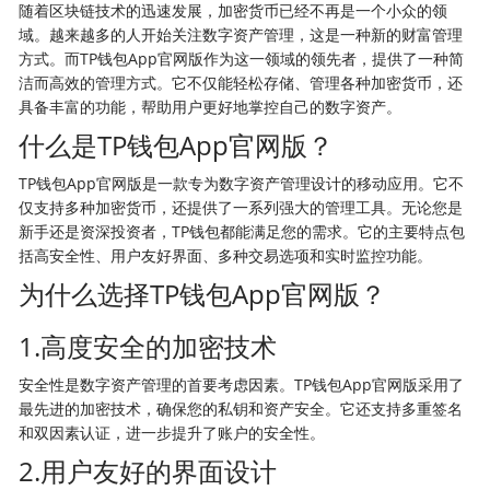
随着区块链技术的迅速发展，加密货币已经不再是一个小众的领
域。越来越多的人开始关注数字资产管理，这是一种新的财富管理
方式。而TP钱包App官网版作为这一领域的领先者，提供了一种简
洁而高效的管理方式。它不仅能轻松存储、管理各种加密货币，还
具备丰富的功能，帮助用户更好地掌控自己的数字资产。
什么是TP钱包App官网版？
TP钱包App官网版是一款专为数字资产管理设计的移动应用。它不
仅支持多种加密货币，还提供了一系列强大的管理工具。无论您是
新手还是资深投资者，TP钱包都能满足您的需求。它的主要特点包
括高安全性、用户友好界面、多种交易选项和实时监控功能。
为什么选择TP钱包App官网版？
1.高度安全的加密技术
安全性是数字资产管理的首要考虑因素。TP钱包App官网版采用了
最先进的加密技术，确保您的私钥和资产安全。它还支持多重签名
和双因素认证，进一步提升了账户的安全性。
2.用户友好的界面设计