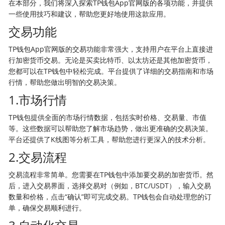
在本部分，我们将深入探索TP钱包App官网版的各项功能，并提供
一些使用技巧和建议，帮助您更好地使用这款应用。
交易功能
TP钱包App官网版的交易功能非常强大，支持用户在平台上直接进
行加密货币交易。无论是买卖比特币、以太坊还是其他加密货币，
您都可以在TP钱包中轻松完成。平台提供了详细的交易指南和市场
行情，帮助您做出明智的交易决策。
1.市场行情
TP钱包提供全面的市场行情数据，包括实时价格、交易量、市值
等。这些数据可以帮助您了解市场趋势，做出更准确的交易决策。
平台还提供了K线图等分析工具，帮助您进行更深入的技术分析。
2.交易流程
交易流程非常简单。您需要在TP钱包中添加要交易的加密货币。然
后，进入交易界面，选择交易对（例如，BTC/USDT），输入交易
数量和价格，点击“确认”即可完成交易。TP钱包会自动处理您的订
单，确保交易顺利进行。